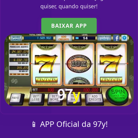
quiser, quando quiser!
BAIXAR APP
📱 APP Oficial da 97y!