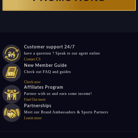
Customer support 24/7
have a question ? Speak to our agent online
Contact CS
New Member Guide
Check out FAQ and guides
Check now
Affiliates Program
Partner with us and earn some income!
Find Out more
Partnerships
Meet our Brand Ambassadors & Sports Partners
Learnt more