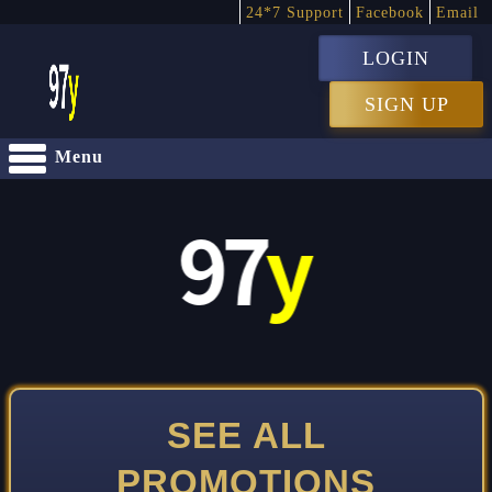
24*7 Support
Facebook
Email
LOGIN
SIGN UP
Menu
SEE ALL
PROMOTIONS