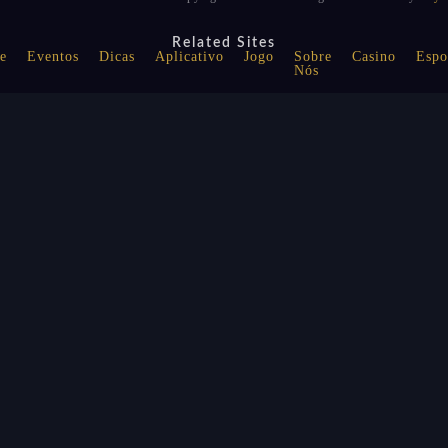
Related Sites
e
Eventos
Dicas
Aplicativo
Jogo
Sobre
Casino
Espo
Nós