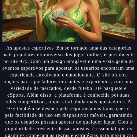
As apostas esportivas têm se tornado uma das categorias
mais populares no universo dos jogos online, especialmente
no site 97y. Com um design amigável e uma vasta gama de
eventos esportivos para apostar, os usuários encontram uma
experiência envolvente e emocionante. O site oferece
opções para apostadores iniciantes e experientes, com uma
variedade de mercados, desde futebol até basquete e
eSports. Além disso, a plataforma é conhecida por suas
odds competitivas, o que atrai ainda mais apostadores. A
97y também se destaca pela segurança nas transações e
pela facilidade de uso em dispositivos móveis, garantindo
que os usuários possam apostar de qualquer lugar. Com a
popularidade crescente dessas apostas, é essencial que os
jogadores conheçam as regras e estratégias para maximizar