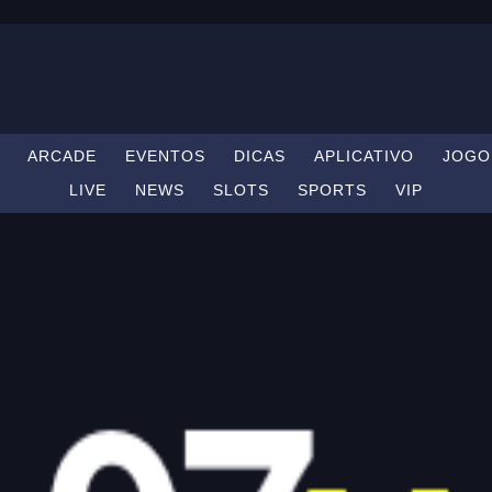
ARCADE
EVENTOS
DICAS
APLICATIVO
JOGO
LIVE
NEWS
SLOTS
SPORTS
VIP