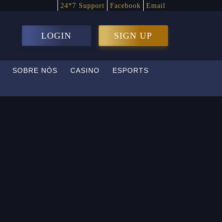
24*7 Support
Facebook
Email
LOGIN
SIGN UP
SOBRE NÓS
CASINO
ESPORTS