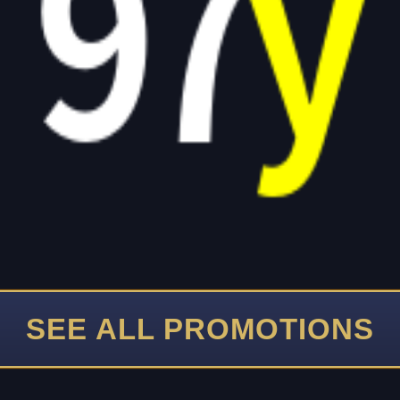
SEE ALL PROMOTIONS