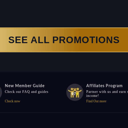
SEE ALL PROMOTIONS
New Member Guide
Affiliates Program
Check out FAQ and guides
Partner with us and earn
income!
Check now
Find Out more