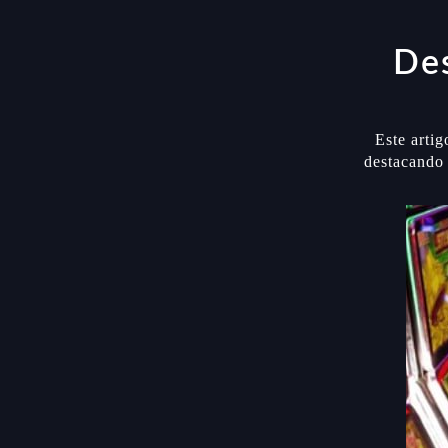
De
Este artig
destacando 