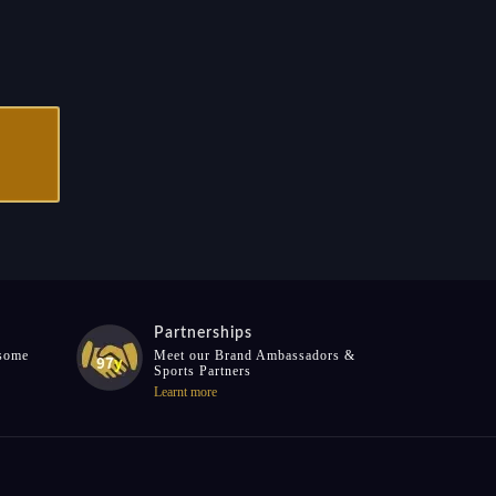
Partnerships
 some
Meet our Brand Ambassadors &
Sports Partners
Learnt more