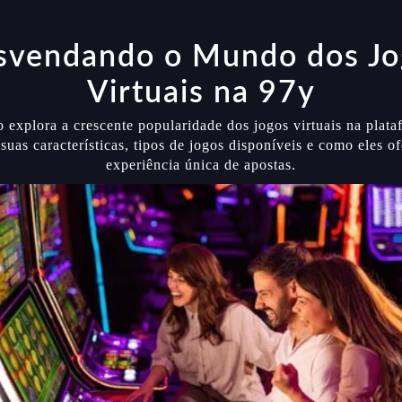
svendando o Mundo dos Jo
Virtuais na 97y
o explora a crescente popularidade dos jogos virtuais na plat
suas características, tipos de jogos disponíveis e como eles 
experiência única de apostas.