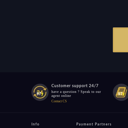
Customer support 24/7
have a question ? Speak to our
agent online
Contact CS
Info
Payment Partners