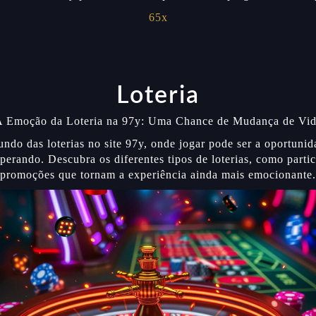
65x
Loteria
 Emoção da Loteria na 97y: Uma Chance de Mudança de Vi
ndo das loterias no site 97y, onde jogar pode ser a oportuni
perando. Descubra os diferentes tipos de loterias, como partic
promoções que tornam a experiência ainda mais emocionante.